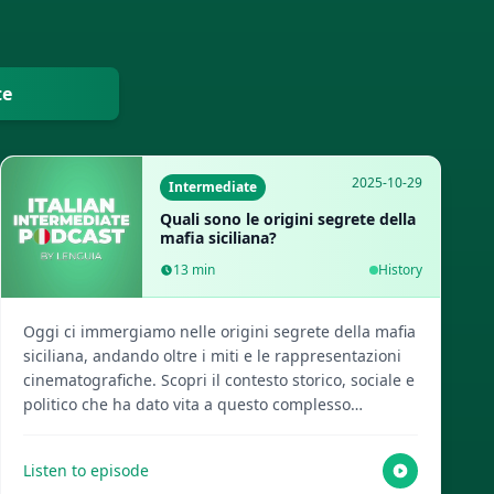
te
2025-10-29
Intermediate
Quali sono le origini segrete della
mafia siciliana?
13
min
History
Oggi ci immergiamo nelle origini segrete della mafia
siciliana, andando oltre i miti e le rappresentazioni
cinematografiche. Scopri il contesto storico, sociale e
politico che ha dato vita a questo complesso
fenomeno, in un viaggio affascinante attraverso
secoli di storia. Questo episodio, creato dai vostri
Listen to episode
amichevoli host AI, ti offre nuove prospettive. Visita