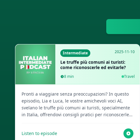
2025-11-10
Intermediate
Le truffe più comuni ai turisti:
come riconoscerle ed evitarle?
8
min
Travel
Pronti a viaggiare senza preoccupazioni? In questo
episodio, Lia e Luca, le vostre amichevoli voci AI,
svelano le truffe più comuni ai turisti, specialmente
in Italia, offrendovi consigli pratici per riconoscerle
ed evitarle e godervi una vacanza sicura. Visita
Lenguia.com per ottenere lo script completo, creare
Listen to episode
flashcard multimediali e accedere a molte altre