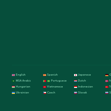
English
Spanish
Japanese
MSA Arabic
Portuguese
Dutch
N
Hungarian
Vietnamese
Indonesian
T
Ukrainian
Czech
Slovak
S