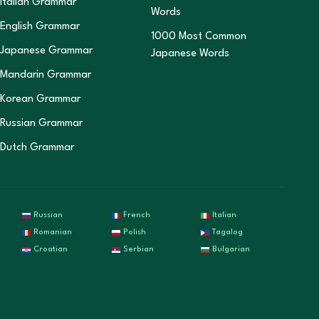
Italian Grammar
Words
English Grammar
1000 Most Common
Japanese Grammar
Japanese Words
Mandarin Grammar
Korean Grammar
Russian Grammar
Dutch Grammar
Russian
French
Italian
Romanian
Polish
Tagalog
Croatian
Serbian
Bulgarian