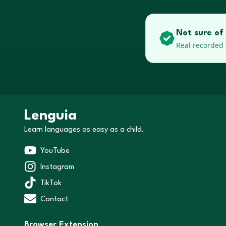
Not sure of 
Real recorded 
Lenguia
Learn languages as easy as a child.
YouTube
Instagram
TikTok
Contact
Browser Extension