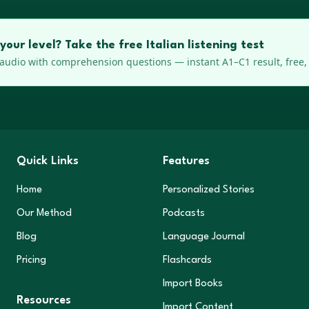
your level? Take the free Italian listening test
audio with comprehension questions — instant A1–C1 result, free,
Quick Links
Features
Home
Personalized Stories
Our Method
Podcasts
Blog
Language Journal
Pricing
Flashcards
Import Books
Resources
Import Content