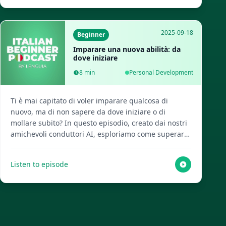
Lenguia.com per ottenere lo script completo, creare
flashcard multimediali e molte altre risorse per
l'apprendimento delle lingue!
2025-09-18
Beginner
Imparare una nuova abilità: da
dove iniziare
8
min
Personal Development
Ti è mai capitato di voler imparare qualcosa di
nuovo, ma di non sapere da dove iniziare o di
mollare subito? In questo episodio, creato dai nostri
amichevoli conduttori AI, esploriamo come superare
l'ostacolo iniziale e fare il primo passo con consigli
pratici. Visita Lenguia.com per ottenere lo script
Listen to episode
completo, creare flashcard multimediali e accedere
ad altre risorse per l'apprendimento delle lingue!