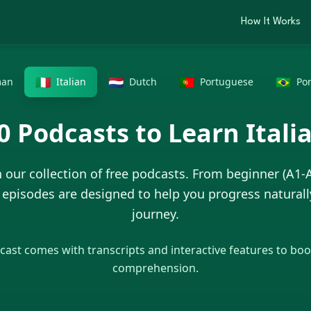
How It Works
🇮🇹
🇳🇱
🇵🇹
🇧🇷
man
Italian
Dutch
Portuguese
Po
0
Podcasts to Learn
Itali
 our collection of free podcasts. From beginner (A1-
r episodes are designed to help you progress natural
journey.
ast comes with transcripts and interactive features to boos
comprehension.