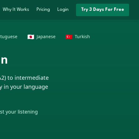
Why It Works
Pricing
Login
Try 3 Days For Free
🇯🇵
🇹🇷
rtuguese
Japanese
Turkish
an
A2) to intermediate
ly in your language
t your listening