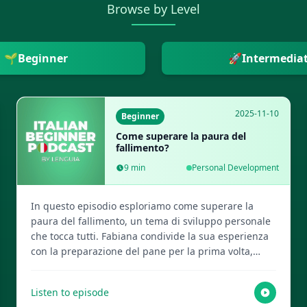
Browse by Level
🌱
Beginner
🚀
Intermedia
2025-11-10
Beginner
Come superare la paura del
fallimento?
9
min
Personal Development
In questo episodio esploriamo come superare la
paura del fallimento, un tema di sviluppo personale
che tocca tutti. Fabiana condivide la sua esperienza
con la preparazione del pane per la prima volta,
dimostrando che anche gli errori possono
trasformarsi in preziose lezioni. Questo episodio è
Listen to episode
stato creato dai vostri amichevoli host AI. Visita