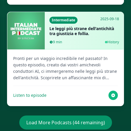
Lenguia.com per ottenere lo script completo, creare
flashcard multimediali e altre risorse per
l'apprendimento delle lingue!
2025-09-18
Intermediate
Le leggi più strane dell'antichità
tra giustizia e follia.
9
min
History
Pronti per un viaggio incredibile nel passato? In
questo episodio, creato dai vostri amichevoli
conduttori AI, ci immergeremo nelle leggi più strane
dell'antichità. Scoprirete un affascinante mix di
giustizia e pura follia che metterà alla prova la vostra
idea di legalità! Visita Lenguia.com per lo script
Listen to episode
completo, creare flashcard multimediali e altre
risorse per imparare le lingue!
Load More Podcasts (
44
remaining)