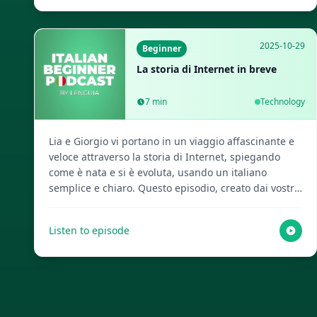
risorse per l'apprendimento delle lingue!
2025-10-29
Beginner
La storia di Internet in breve
7
min
Technology
Lia e Giorgio vi portano in un viaggio affascinante e
veloce attraverso la storia di Internet, spiegando
come è nata e si è evoluta, usando un italiano
semplice e chiaro. Questo episodio, creato dai vostri
amichevoli host AI, vi aspetta! Visita Lenguia.com per
ottenere lo script completo, creare flashcard
Listen to episode
multimediali e altre risorse per imparare le lingue.