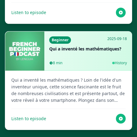
les avantages et les inconvénients, et découvrez
comment trouver un équilibre intelligent dans leur
Listen to episode
utilisation quotidienne. Visitez Lenguia.com pour
obtenir le script complet, créer des flashcards
multimédias et accéder à d'autres ressources
d'apprentissage des langues !
2025-09-18
Beginner
Qui a inventé les mathématiques?
8
min
History
Qui a inventé les mathématiques ? Loin de l'idée d'un
inventeur unique, cette science fascinante est le fruit
de nombreuses civilisations et est présente partout, de
votre réveil à votre smartphone. Plongez dans son
histoire riche avec vos hôtes IA bienveillants. Visitez
Lenguia.com pour obtenir le script complet, créer des
Listen to episode
flashcards multimédias et accéder à d'autres
ressources d'apprentissage des langues !