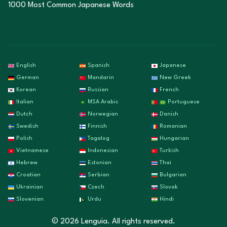
1000 Most Common Japanese Words
English
Spanish
Japanese
German
Mandarin
New Greek
Korean
Russian
French
Italian
MSA Arabic
Portuguese
Dutch
Norwegian
Danish
Swedish
Finnish
Romanian
Polish
Tagalog
Hungarian
Vietnamese
Indonesian
Turkish
Hebrew
Estonian
Thai
Croatian
Serbian
Bulgarian
Ukrainian
Czech
Slovak
Slovenian
Urdu
Hindi
©
2026
Lenguia. All rights reserved.