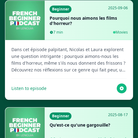
2025-09-06
Beginner
Pourquoi nous aimons les films
d'horreur?
7
min
Movies
Dans cet épisode palpitant, Nicolas et Laura explorent
une question intrigante : pourquoi aimons-nous les
films d'horreur, même s'ils nous donnent des frissons ?
Découvrez nos réflexions sur ce genre qui fait peur, un
contenu créé par vos sympathiques hôtes IA. Visitez
Lenguia.com pour obtenir le script complet, créer des
Listen to episode
flashcards multimédias et bien plus de ressources
d'apprentissage des langues !
2025-08-17
Beginner
Qu'est-ce qu'une gargouille?