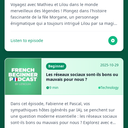
Voyagez avec Mathieu et Lilou dans le monde
merveilleux des légendes ! Plongez dans l'histoire
fascinante de la fée Morgane, un personnage
énigmatique qui a toujours intrigué Lilou par sa magie.
Cet épisode, créé par vos hôtes IA bienveillants, est
idéal pour pratiquer votre français. Visit Lenguia.com
Listen to episode
to get the full script, create multimedia flashcards and
more language learning resources!
2025-10-29
Beginner
Les réseaux sociaux sont-ils bons ou
mauvais pour nous ?
9
min
Technology
Dans cet épisode, Fabienne et Pascal, vos
sympathiques hôtes (générés par IA), se penchent sur
une question moderne essentielle : les réseaux sociaux
sont-ils bons ou mauvais pour nous ? Explorez avec eux