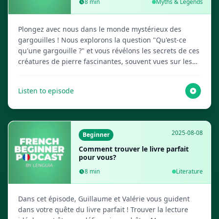
8
min
Myths & Legends
Plongez avec nous dans le monde mystérieux des
gargouilles ! Nous explorons la question "Qu'est-ce
qu'une gargouille ?" et vous révélons les secrets de ces
créatures de pierre fascinantes, souvent vues sur les
vieilles églises. Préparez-vous à démystifier ces figures
emblématiques dans cet épisode captivant, créé par
Listen to episode
vos hôtes IA amicaux. Visitez Lenguia.com pour obtenir
le script complet, créer des flashcards multimédias et
bien d'autres ressources pour l'apprentissage des
langues !
2025-08-08
Beginner
Comment trouver le livre parfait
pour vous?
8
min
Literature
Dans cet épisode, Guillaume et Valérie vous guident
dans votre quête du livre parfait ! Trouver la lecture