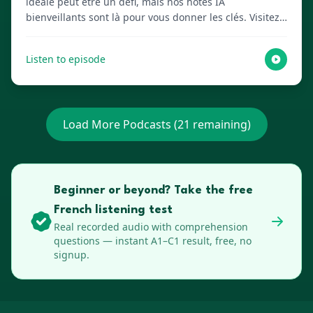
idéale peut être un défi, mais nos hôtes IA
bienveillants sont là pour vous donner les clés. Visitez
Lenguia.com pour obtenir le script complet, créer des
flashcards multimédia et accéder à d'autres ressources
Listen to episode
d'apprentissage des langues !
Load More Podcasts (
21
remaining)
Beginner or beyond? Take the free
French listening test
Real recorded audio with comprehension
questions — instant A1–C1 result, free, no
signup.