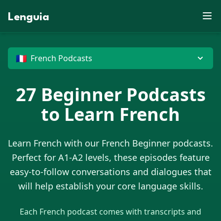
D
E
E
E
M
B
P
Lenguia
U
C
V
R
W
U
F
Y
M
S
M
Z
Z
U
G
R
N
T
T
M
O
K
M
J
E
G
F
B
O
T
U
M
V
R
G
X
X
M
N
U
G
Z
E
P
D
J
W
O
H
G
G
D
X
🇫🇷
French Podcasts
27
Beginner Podcasts
to Learn
French
Learn
French
with our
French
Beginner podcasts.
Perfect for A1-A2 levels, these episodes feature
easy-to-follow conversations and dialogues that
will help establish your core language skills.
Each
French
podcast comes with transcripts and