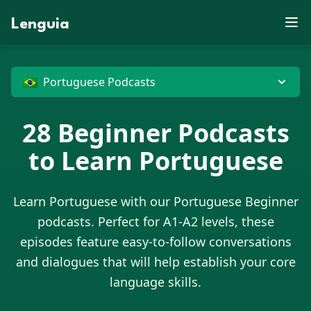
E
D
P
U
M
R
W
M
B
V
Lenguia
Y
Z
E
E
T
G
U
C
F
O
S
Z
F
M
E
R
V
U
M
M
N
K
M
G
T
O
T
J
G
X
W
U
B
R
J
O
P
D
N
Z
H
D
M
X
G
U
G
G
X
🇧🇷
Portuguese Podcasts
E
28
Beginner Podcasts
to Learn
Portuguese
Learn
Portuguese
with our
Portuguese
Beginner
podcasts. Perfect for A1-A2 levels, these
episodes feature easy-to-follow conversations
and dialogues that will help establish your core
language skills.