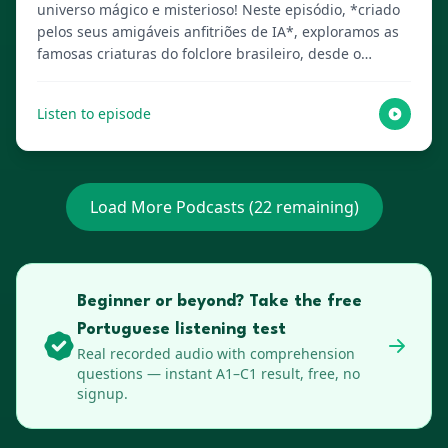
universo mágico e misterioso! Neste episódio, *criado
pelos seus amigáveis anfitriões de IA*, exploramos as
famosas criaturas do folclore brasileiro, desde o
travesso Saci-Pererê a outras lendas inesquecíveis.
Visite Lenguia.com para obter o script completo, criar
Listen to episode
flashcards multimídia e mais recursos de aprendizado
de idiomas!
Load More Podcasts (
22
remaining)
Beginner or beyond? Take the free
Portuguese listening test
Real recorded audio with comprehension
questions — instant A1–C1 result, free, no
signup.