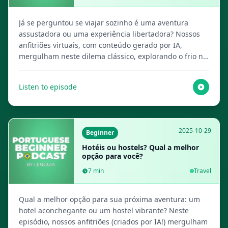
Já se perguntou se viajar sozinho é uma aventura
assustadora ou uma experiência libertadora? Nossos
anfitriões virtuais, com conteúdo gerado por IA,
mergulham neste dilema clássico, explorando o frio na
barriga e a emoção de explorar o mundo por conta
própria. Visite Lenguia.com para obter o script
Listen to episode
completo, criar flashcards multimídia e mais recursos
de aprendizado de idiomas!
2025-10-29
Beginner
Hotéis ou hostels? Qual a melhor
opção para você?
7
min
Travel
Qual a melhor opção para sua próxima aventura: um
hotel aconchegante ou um hostel vibrante? Neste
episódio, nossos anfitriões (criados por IA!) mergulham