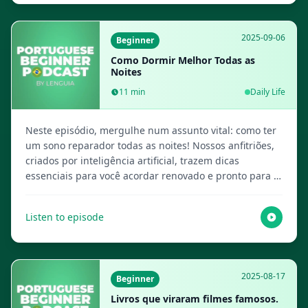
2025-09-06
Beginner
Como Dormir Melhor Todas as
Noites
11
min
Daily Life
Neste episódio, mergulhe num assunto vital: como ter
um sono reparador todas as noites! Nossos anfitriões,
criados por inteligência artificial, trazem dicas
essenciais para você acordar renovado e pronto para o
dia. Visite Lenguia.com para obter o script completo,
criar flashcards multimídia e mais recursos de
Listen to episode
aprendizado de idiomas!
2025-08-17
Beginner
Livros que viraram filmes famosos.