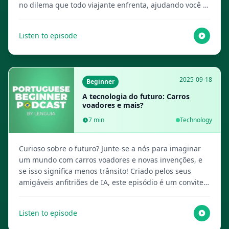
no dilema que todo viajante enfrenta, ajudando você a
decidir qual escolha pode moldar sua experiência de
viagem. Visite Lenguia.com para obter o script
Listen to episode
completo, criar flashcards multimídia e mais recursos
de aprendizado de idiomas!
2025-09-18
Beginner
A tecnologia do futuro: Carros
voadores e mais?
7
min
Technology
Curioso sobre o futuro? Junte-se a nós para imaginar
um mundo com carros voadores e novas invenções, e
se isso significa menos trânsito! Criado pelos seus
amigáveis anfitriões de IA, este episódio é um convite
para sonhar com a tecnologia que está por vir. Visite
Lenguia.com para obter o script completo, criar
Listen to episode
flashcards multimídia e mais recursos de aprendizado
de idiomas!