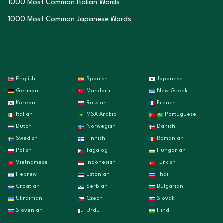
1000 Most Common Italian Words
1000 Most Common Japanese Words
English
Spanish
Japanese
German
Mandarin
New Greek
Korean
Russian
French
Italian
MSA Arabic
Portuguese
Dutch
Norwegian
Danish
Swedish
Finnish
Romanian
Polish
Tagalog
Hungarian
Vietnamese
Indonesian
Turkish
Hebrew
Estonian
Thai
Croatian
Serbian
Bulgarian
Ukrainian
Czech
Slovak
Slovenian
Urdu
Hindi