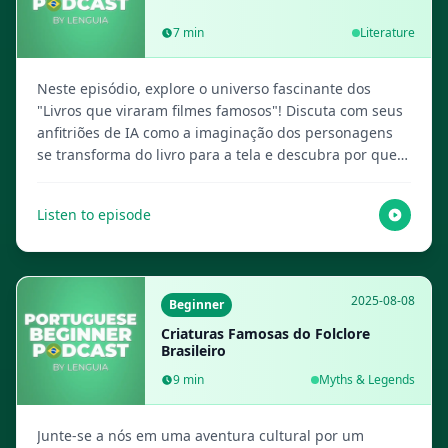
7
min
Literature
Neste episódio, explore o universo fascinante dos
"Livros que viraram filmes famosos"! Discuta com seus
anfitriões de IA como a imaginação dos personagens
se transforma do livro para a tela e descubra por que
algumas histórias brilham em ambos os formatos. Visit
Lenguia.com to get the full script, create multimedia
Listen to episode
flashcards and more language learning resources!
2025-08-08
Beginner
Criaturas Famosas do Folclore
Brasileiro
9
min
Myths & Legends
Junte-se a nós em uma aventura cultural por um