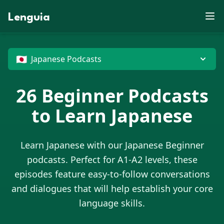
B
E
R
P
D
V
U
E
Lenguia
Y
W
M
E
S
G
M
F
U
C
Z
M
Z
U
T
N
E
R
T
F
V
J
O
M
K
T
M
P
Z
R
M
X
B
G
G
G
D
O
G
X
O
X
U
J
G
W
D
E
N
M
H
U
🇯🇵
Japanese Podcasts
26
Beginner Podcasts
to Learn
Japanese
Learn
Japanese
with our
Japanese
Beginner
podcasts. Perfect for A1-A2 levels, these
episodes feature easy-to-follow conversations
and dialogues that will help establish your core
language skills.