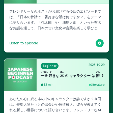
フレンドリーなAIホストがお届けする今回のエピソードで
は、「日本の昔話で一番好きな話は何ですか？」をテーマ
に語り合います。「桃太郎」や「浦島太郎」といった有名
なお話を通して、日本の古い文化や言葉を楽しく学びまし
ょう。Lenguia.com にアクセスして、全スクリプト、マル
チメディアフラッシュカード、その他の語学学習リソース
Listen to episode
を手に入れましょう！
2025-10-29
Beginner
いちばん
す
ほん
だれ
一番
好
きな
本
の キャラクター は
誰
？
13
min
Literature
あなたの心に残る本の中のキャラクターは誰ですか？今回
は、登場人物たちとの出会いや感情移入、彼らが教えてく
れる新しい世界について語り合います。フレンドリーなAI