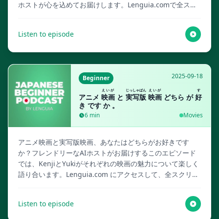
ホストが心を込めてお届けします。Lenguia.comで全スク
リプト、マルチメディアフラッシュカードなど、豊富な言
語学習リソースを手に入れましょう！
Listen to episode
2025-09-18
Beginner
えいが
じっしゃばん
えいが
す
アニメ
映画
と
実写版
映画
どちら が
好
き です か 。
6
min
Movies
アニメ映画と実写版映画、あなたはどちらがお好きです
か？フレンドリーなAIホストがお届けするこのエピソード
では、KenjiとYukiがそれぞれの映画の魅力について楽しく
語り合います。Lenguia.com にアクセスして、全スクリプ
ト、マルチメディアフラッシュカード、その他言語学習リ
ソースを手に入れましょう！
Listen to episode