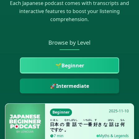
Each
Japanese
podcast comes with transcripts and
interactive features to boost your listening
comprehension.
Browse by Level
🌱
Beginner
🚀
Intermediate
2025-11-10
Beginner
にほん
むかしばなし
いちばん
す
はなし
なん
日本
の
昔話
で
一番
好
き な
話
は
何
ですか 。
7
min
Myths & Legends