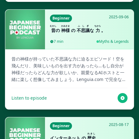
2025-09-06
Beginner
むかし
かみさま
ふしぎ
ちから
昔
の
神様
の
不思議
な
力
。
7
min
Myths & Legends
昔の神様が持っていた不思議な力に迫るエピソード！空を
飛んだり、美味しいものを出す力があったら…もし自分が
神様だったらどんな力が欲しいか、親愛なるAIホストと一
緒に楽しく想像してみましょう。Lenguia.com で完全なス
クリプト、マルチメディアフラッシュカード、その他言語
学習リソースを入手しましょう！
Listen to episode
2025-08-17
Beginner
れきし
インターネット の
歴史
。