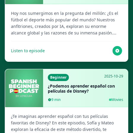
Hoy nos sumergimos en la pregunta del millón: ¿Es el
fútbol el deporte más popular del mundo? Nuestros
anfitriones, creados por IA, exploran su enorme
alcance global y las razones de su inmensa pasión.
Visita Lenguia.com para obtener el guion completo,
crear flashcards multimedia y más recursos de
Listen to episode
aprendizaje de idiomas.
2025-10-29
Beginner
¿Podemos aprender español con
películas de Disney?
9
min
Movies
¿Te imaginas aprender español con tus películas
favoritas de Disney? En este episodio, Sofía y Mateo
exploran la eficacia de este método divertido, te