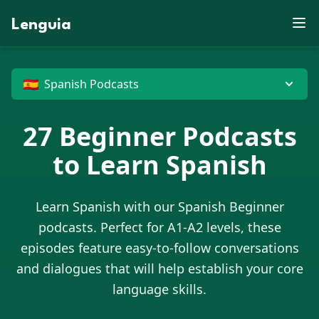
E
V
D
W
P
Lenguia
U
B
M
E
C
Z
R
M
E
F
G
Y
T
U
M
U
Z
O
S
M
N
V
M
K
M
F
R
R
E
Z
T
O
J
G
B
G
N
U
X
D
O
P
G
T
J
X
M
E
H
X
G
D
W
G
U
🇪🇸
Spanish Podcasts
27
Beginner Podcasts
to Learn
Spanish
Learn
Spanish
with our
Spanish
Beginner
podcasts. Perfect for A1-A2 levels, these
episodes feature easy-to-follow conversations
and dialogues that will help establish your core
language skills.