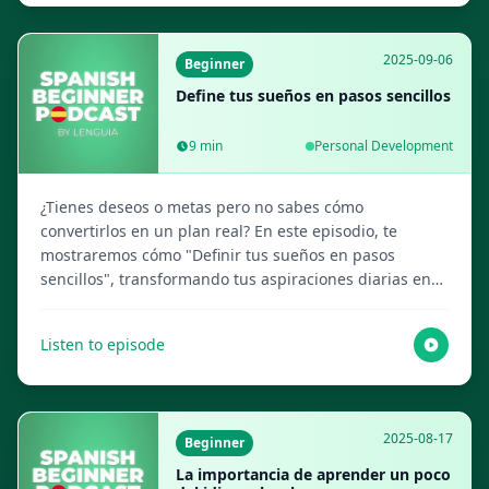
2025-09-06
Beginner
Define tus sueños en pasos sencillos
9
min
Personal Development
¿Tienes deseos o metas pero no sabes cómo
convertirlos en un plan real? En este episodio, te
mostraremos cómo "Definir tus sueños en pasos
sencillos", transformando tus aspiraciones diarias en
acciones claras. Este contenido, cuidadosamente
elaborado por tus amigables anfitriones de IA, te
Listen to episode
inspirará a soñar despierto con propósito y dirección.
Visita Lenguia.com para obtener el guion completo,
crear flashcards multimedia y más recursos de
aprendizaje de idiomas.
2025-08-17
Beginner
La importancia de aprender un poco