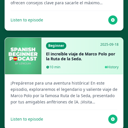
ofrecen consejos clave para sacarle el máximo
provecho y te cuentan qué esperar, todo ello
presentado por tus amigables anfitriones de IA. ¡Visita
Listen to episode
Lenguia.com para obtener la transcripción completa,
crear flashcards multimedia y más recursos para
aprender idiomas!
2025-09-18
Beginner
El increíble viaje de Marco Polo por
la Ruta de la Seda.
10
min
History
¡Prepárense para una aventura histórica! En este
episodio, exploraremos el legendario y valiente viaje de
Marco Polo por la famosa Ruta de la Seda, presentado
por tus amigables anfitriones de IA. ¡Visita
Lenguia.com para obtener el guion completo, crear
flashcards multimedia y más recursos para aprender
Listen to episode
idiomas!