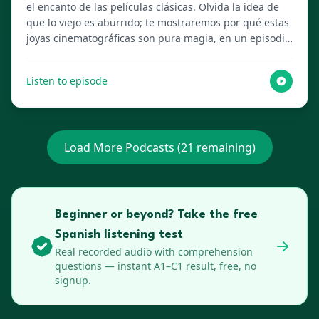
el encanto de las películas clásicas. Olvida la idea de
que lo viejo es aburrido; te mostraremos por qué estas
joyas cinematográficas son pura magia, en un episodio
cuidadosamente elaborado por tus amigables
anfitriones de IA. ¡Visita Lenguia.com para obtener el
Listen to episode
guion completo, crear flashcards multimedia y más
recursos de aprendizaje de idiomas!
Load More Podcasts (
21
remaining)
Beginner or beyond? Take the free
Spanish listening test
Real recorded audio with comprehension
questions — instant A1–C1 result, free, no
signup.