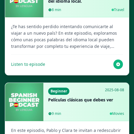
del idioma local.
8
min
Travel
¿Te has sentido perdido intentando comunicarte al
viajar a un nuevo país? En este episodio, exploramos
cómo unas pocas palabras del idioma local pueden
transformar por completo tu experiencia de viaje,
haciendo cada aventura más enriquecedora. Nuestros
anfitriones, creados por IA, te mostrarán lo fácil y útil
Listen to episode
que es. Visita Lenguia.com para obtener el guion
completo, crear tarjetas de vocabulario multimedia y
más recursos para aprender idiomas.
2025-08-08
Beginner
Películas clásicas que debes ver
9
min
Movies
En este episodio, Pablo y Clara te invitan a redescubrir