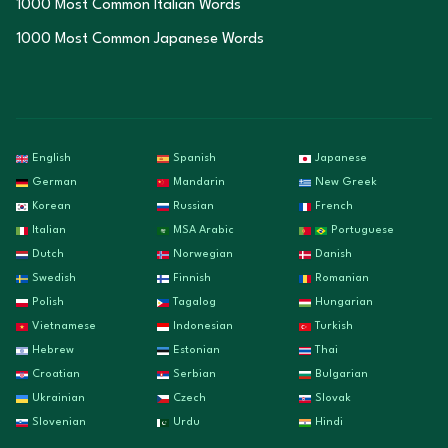
1000 Most Common Italian Words
1000 Most Common Japanese Words
English
Spanish
Japanese
German
Mandarin
New Greek
Korean
Russian
French
Italian
MSA Arabic
Portuguese
Dutch
Norwegian
Danish
Swedish
Finnish
Romanian
Polish
Tagalog
Hungarian
Vietnamese
Indonesian
Turkish
Hebrew
Estonian
Thai
Croatian
Serbian
Bulgarian
Ukrainian
Czech
Slovak
Slovenian
Urdu
Hindi